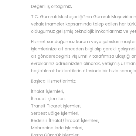
Değerli iş ortağımız,
T.C. Gümrük Müsteşarlığı?nın Gümrük Müşavirlerine
vekaletnameler kapsamında talep edilen her türlü
olduğumuz gelişmiş teknolojik imkanlarımız ve y
Hizmet sunduğumuz kurum veya şahısları müşteri g
işlemlerinize ait önceden bilgi alıp gerekli çalışmal
ait göndereceğiniz ?İş Emri ? tarafımıza ulaştığı a
evraklarınız adresinizden alınarak, yetişmiş uzma
başlatılarak beklentilerin ötesinde bir hızla sonuçl
Başlıca Hizmetlerimiz;
İthalat İşlemleri,
İhracat İşlemleri,
Transit Ticaret İşlemleri,
Serbest Bölge İşlemleri,
Bedelsiz İthalat/İhracat İşlemleri,
Mahrecine İade İşlemleri,
Posta Gümrük İşlemleri,