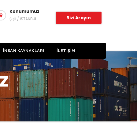
Konumumuz
Bizi Arayın
Şişli / İSTANBUL
İNSAN KAYNAKLARI
İLETIŞIM
Z