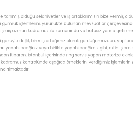
 tanımış olduğu selahiyetler ve iş ortaklarımızın bize vermiş ol
 gümrük işlemlerini, yürürlükte bulunan mevzuatlar çerçevesind
etişmiş uzman kadromuz ile zamanında ve hatasız yerine getirmek
özüyle değil, birer iş ortağımız olarak gördüğümüzden, yapılac
arı yapabileceğiniz veya birlikte yapabileceğimiz gibi, rutin işleml
ndan itibaren, İstanbul içerisinde ring servis yapan motorize ekipl
n kadromuz kontrolünde aşağıda örneklerini verdiğimiz işlemlerini
andırılmaktadır.