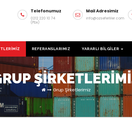
Telefonumuz
Mail Adresimiz
0212 220 10 74
info@ozseferliler.com
(Pbx)
ETLERIMIZ
REFERANSLARIMIZ
YARARLI BILGILER
RUP ŞIRKETLERIMI
Grup Şirketlerimiz