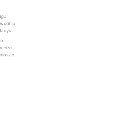
duğu
e, sahip
teyiz.
ak
erinize
erimizle
z